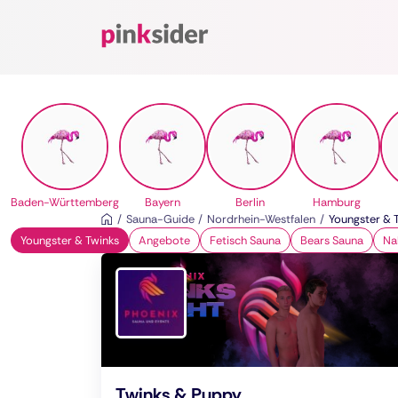
Pinksider
Baden-Württemberg
Bayern
Berlin
Hamburg
Sauna-Guide
Nordrhein-Westfalen
Youngster & 
Youngster & Twinks
Angebote
Fetisch Sauna
Bears Sauna
Na
Twinks & Puppy