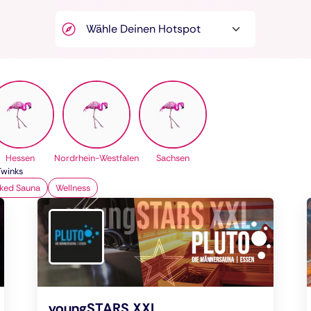
Hessen
Nordrhein-Westfalen
Sachsen
Twinks
ked Sauna
Wellness
youngSTARS XXL