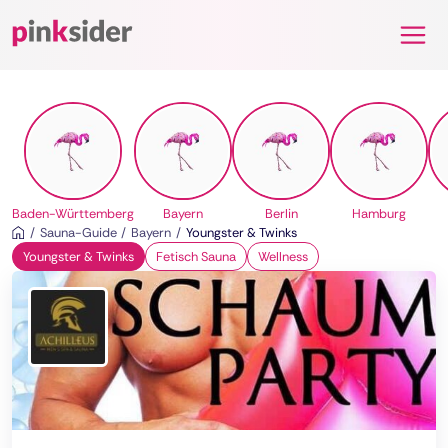
Pinksider
Baden-Württemberg
Bayern
Berlin
Hamburg
Sauna-Guide
Bayern
Youngster & Twinks
Youngster & Twinks
Fetisch Sauna
Wellness