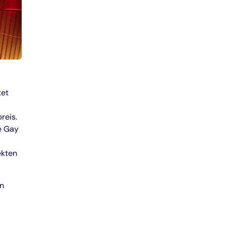
tet
reis.
le Gay
ekten
an