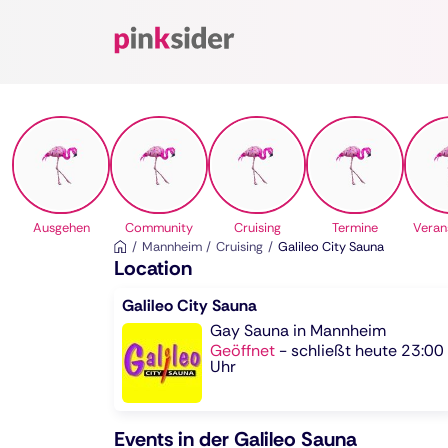
Pinksider
Ausgehen
Community
Cruising
Termine
Veran
Mannheim
Cruising
Galileo City Sauna
Location
Galileo City Sauna
Gay Sauna in Mannheim
Geöffnet
-
schließt heute 23:00
Uhr
Events in der Galileo Sauna