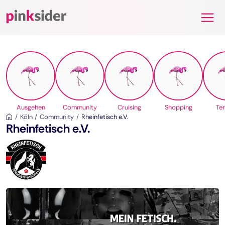
Pinksider
Ausgehen
Community
Cruising
Shopping
Te
Köln
Community
Rheinfetisch e.V.
Rheinfetisch e.V.