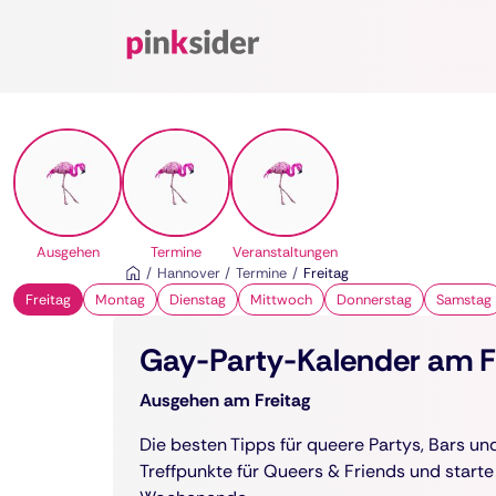
Pinksider
Ausgehen
Termine
Veranstaltungen
Hannover
Termine
Freitag
Freitag
Montag
Dienstag
Mittwoch
Donnerstag
Samstag
Gay-Party-Kalender am Fr
Ausgehen am Freitag
Die besten Tipps für queere Partys, Bars u
Treffpunkte für Queers & Friends und starte