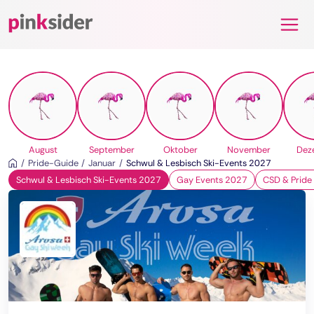
Pinksider
August
September
Oktober
November
Dez
Pride-Guide
Januar
Schwul & Lesbisch Ski-Events 2027
Schwul & Lesbisch Ski-Events 2027
Gay Events 2027
CSD & Pride