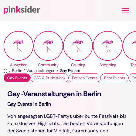
Pinksider
Ausgehen
Community
Cruising
Shopping
Te
Berlin
Veranstaltungen
Gay Events
Gay Events
CSD & Pride Week
Fetisch Events
Bear Events
Fo
Gay-Veranstaltungen in Berlin
Gay Events in Berlin
Von angesagten LGBT-Partys über bunte Festivals bis
zu exklusiven Highlights. Die besten Veranstaltungen
der Szene stehen für Vielfalt, Community und